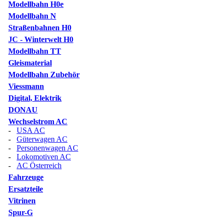
Modellbahn H0e
Modellbahn N
Straßenbahnen H0
JC - Winterwelt H0
Modellbahn TT
Gleismaterial
Modellbahn Zubehör
Viessmann
Digital, Elektrik
DONAU
Wechselstrom AC
-
USA AC
-
Güterwagen AC
-
Personenwagen AC
-
Lokomotiven AC
-
AC Österreich
Fahrzeuge
Ersatzteile
Vitrinen
Spur-G