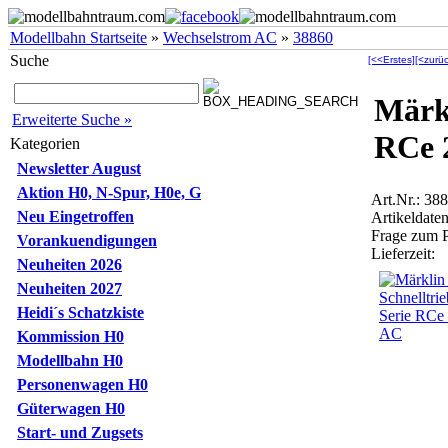
Modellbahn Startseite
»
Wechselstrom AC
»
38860
Suche
[<<Erstes]
[<zurüc
Märkl
Erweiterte Suche »
RCe 
Kategorien
Newsletter August
Aktion H0, N-Spur, H0e, G
Art.Nr.: 38
Neu Eingetroffen
Artikeldaten
Frage zum 
Vorankuendigungen
Lieferzeit:
Neuheiten 2026
Neuheiten 2027
Heidi´s Schatzkiste
Kommission H0
Modellbahn H0
Personenwagen H0
Güterwagen H0
Start- und Zugsets