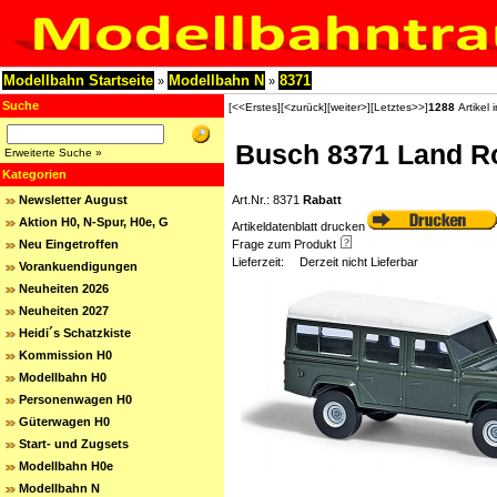
Modellbahn Startseite
Modellbahn N
8371
»
»
Suche
[<<Erstes]
[<zurück]
[weiter>]
[Letztes>>]
1288
Artikel 
Busch 8371 Land R
Erweiterte Suche »
Kategorien
Newsletter August
Art.Nr.: 8371
Rabatt
Aktion H0, N-Spur, H0e, G
Artikeldatenblatt drucken
Neu Eingetroffen
Frage zum Produkt
Lieferzeit:
Derzeit nicht Lieferbar
Vorankuendigungen
Neuheiten 2026
Neuheiten 2027
Heidi´s Schatzkiste
Kommission H0
Modellbahn H0
Personenwagen H0
Güterwagen H0
Start- und Zugsets
Modellbahn H0e
Modellbahn N