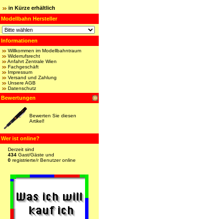
in Kürze erhältlich
Modellbahn Hersteller
Informationen
Willkommen im Modellbahntraum
Widerrufsrecht
Anfahrt Zentrale Wien
Fachgeschäft
Impressum
Versand und Zahlung
Unsere AGB
Datenschutz
Bewertungen
Bewerten Sie diesen
Artikel!
Wer ist online?
Derzeit sind
434
Gast/Gäste und
0
registrierte/r Benutzer online