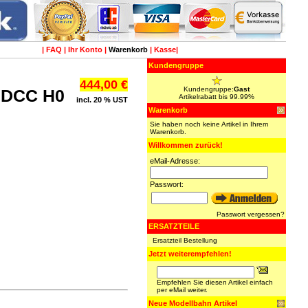
|
FAQ
|
Ihr Konto
|
Warenkorb
|
Kasse
|
Kundengruppe
444,00 €
Kundengruppe:
Gast
S DCC H0
Artikelrabatt bis 99.99%
incl. 20 % UST
Warenkorb
Sie haben noch keine Artikel in Ihrem
Warenkorb.
Willkommen zurück!
eMail-Adresse:
Passwort:
Passwort vergessen?
ERSATZTEILE
Ersatzteil Bestellung
Jetzt weiterempfehlen!
Empfehlen Sie diesen Artikel einfach
per eMail weiter.
Neue Modellbahn Artikel