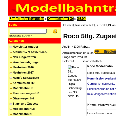
Modellbahn Startseite
Kommission H0
41306
»
»
Suche
[<<Erstes]
[<zurück]
[weiter>]
[Letztes>>]
24
Arti
Roco 5tlg. Zugse
Erweiterte Suche »
Kategorien
Newsletter August
Art.Nr.: 41306
Rabatt
Aktion H0, N-Spur, H0e, G
Artikeldatenblatt drucken
Neu Eingetroffen
Frage zum Produkt
Lieferzeit:
sofort erhältlich
Vorankuendigungen
Roco Modellbahn
Neuheiten 2026
Neuheiten 2027
Roco 5tlg. Zugset aus
Heidi´s Schatzkiste
Kommissionsverkauf
Kommission H0
Garnitur ist neuwertig
Modellbahn H0
Funktionsprüfung hat s
Personenwagen H0
Kein Mängel ersichtlic
Güterwagen H0
Start- und Zugsets
Kommissionsverkauft
Modellbahn H0e
Herstellerinformation:
Modellbahn N