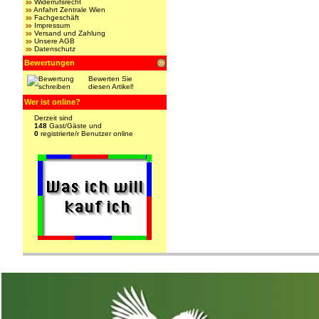
Widerrufsrecht
Anfahrt Zentrale Wien
Fachgeschäft
Impressum
Versand und Zahlung
Unsere AGB
Datenschutz
Bewertungen
Bewerten Sie
diesen Artikel!
Wer ist online?
Derzeit sind
148
Gast/Gäste und
0
registrierte/r Benutzer online