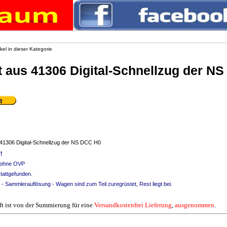
kel in dieser Kategorie
t aus 41306 Digital-Schnellzug der N
 41306 Digital-Schnellzug der NS DCC H0
!
, ohne OVP
tattgefunden.
h - Sammlerauflösung - Wagen sind zum Teil zuregrüstet, Rest liegt bei.
 ist von der Summierung für eine
Versandkostenfrei
Lieferung
,
ausgenommen
.