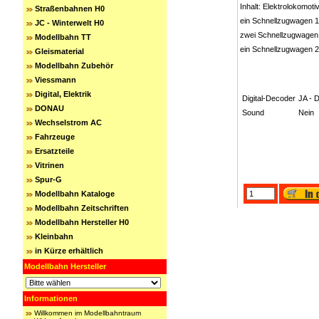
Inhalt: Elektrolokomot
Straßenbahnen H0
ein Schnellzugwagen 1
JC - Winterwelt H0
zwei Schnellzugwagen 
Modellbahn TT
ein Schnellzugwagen 2
Gleismaterial
Modellbahn Zubehör
Viessmann
Digital, Elektrik
Digital-Decoder
JA - 
DONAU
Sound
Nein
Wechselstrom AC
Fahrzeuge
Ersatzteile
Vitrinen
Spur-G
Modellbahn Kataloge
Modellbahn Zeitschriften
Modellbahn Hersteller H0
Kleinbahn
in Kürze erhältlich
Modellbahn Hersteller
Informationen
Willkommen im Modellbahntraum