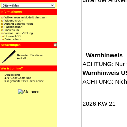
Informationen
Willkommen im Modellbahntraum
Widerrufsrecht
Anfahrt Zentrale Wien
Fachgeschäft
Impressum
Versand und Zahlung
Unsere AGB
Datenschutz
Bewertungen
Warnhinweis
Bewerten Sie diesen
Artikel!
ACHTUNG: Nur 
Wer ist online?
Warnhinweis U
Derzeit sind
470
Gast/Gäste und
ACHTUNG: Nicht 
0
registrierte/r Benutzer online
2026.KW.21