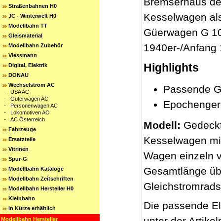
Bremserhaus der
Straßenbahnen H0
Kesselwagen als
JC - Winterwelt H0
Modellbahn TT
Güerwagen G 10
Gleismaterial
1940er-/Anfang 
Modellbahn Zubehör
Viessmann
Highlights
Digital, Elektrik
DONAU
Wechselstrom AC
Passende Gü
-
USA AC
-
Güterwagen AC
Epochenger
-
Personenwagen AC
-
Lokomotiven AC
-
AC Österreich
Modell:
Gedeckt
Fahrzeuge
Kesselwagen mit
Ersatzteile
Vitrinen
Wagen einzeln v
Spur-G
Gesamtlänge übe
Modellbahn Kataloge
Modellbahn Zeitschriften
Gleichstromrad
Modellbahn Hersteller H0
Kleinbahn
Die passende El
in Kürze erhältlich
unter der Artik
Modellbahn Hersteller