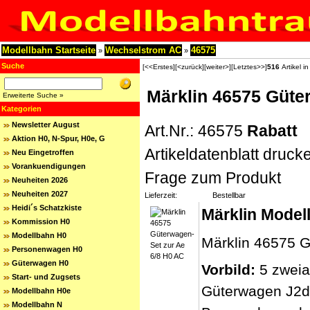
Modellbahn Startseite
Wechselstrom AC
46575
»
»
Suche
[<<Erstes]
[<zurück]
[weiter>]
[Letztes>>]
516
Artikel i
Märklin 46575 Güte
Erweiterte Suche »
Kategorien
Newsletter August
Art.Nr.: 46575
Rabatt
Aktion H0, N-Spur, H0e, G
Artikeldatenblatt druck
Neu Eingetroffen
Vorankuendigungen
Frage zum Produkt
Neuheiten 2026
Neuheiten 2027
Lieferzeit:
Bestellbar
Heidi´s Schatzkiste
Märklin Model
Kommission H0
Modellbahn H0
Märklin 46575 G
Personenwagen H0
Güterwagen H0
Vorbild:
5 zweia
Start- und Zugsets
Güterwagen J2d 
Modellbahn H0e
Modellbahn N