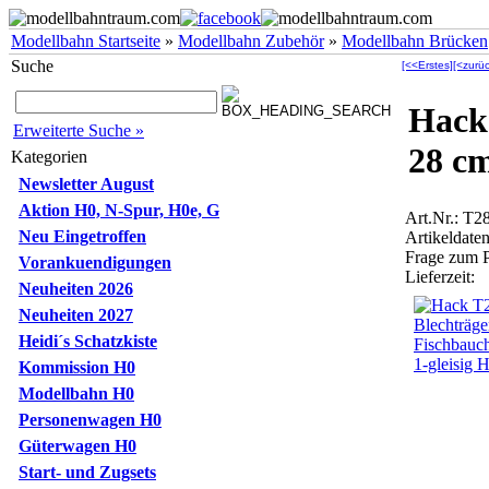
Modellbahn Startseite
»
Modellbahn Zubehör
»
Modellbahn Brücken
Suche
[<<Erstes]
[<zurüc
Hack
Erweiterte Suche »
28 cm
Kategorien
Newsletter August
Aktion H0, N-Spur, H0e, G
Art.Nr.: T2
Neu Eingetroffen
Artikeldaten
Frage zum 
Vorankuendigungen
Lieferzeit:
Neuheiten 2026
Neuheiten 2027
Heidi´s Schatzkiste
Kommission H0
Modellbahn H0
Personenwagen H0
Güterwagen H0
Start- und Zugsets