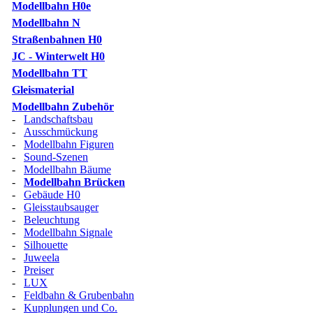
Modellbahn H0e
Modellbahn N
Straßenbahnen H0
JC - Winterwelt H0
Modellbahn TT
Gleismaterial
Modellbahn Zubehör
-
Landschaftsbau
-
Ausschmückung
-
Modellbahn Figuren
-
Sound-Szenen
-
Modellbahn Bäume
-
Modellbahn Brücken
-
Gebäude H0
-
Gleisstaubsauger
-
Beleuchtung
-
Modellbahn Signale
-
Silhouette
-
Juweela
-
Preiser
-
LUX
-
Feldbahn & Grubenbahn
-
Kupplungen und Co.