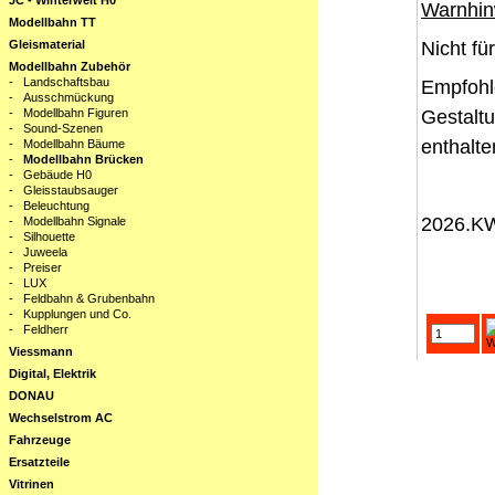
JC - Winterwelt H0
Warnhin
Modellbahn TT
Gleismaterial
Nicht fü
Modellbahn Zubehör
-
Landschaftsbau
Empfohl
-
Ausschmückung
-
Modellbahn Figuren
Gestaltu
-
Sound-Szenen
enthalt
-
Modellbahn Bäume
-
Modellbahn Brücken
-
Gebäude H0
-
Gleisstaubsauger
-
Beleuchtung
2026.K
-
Modellbahn Signale
-
Silhouette
-
Juweela
-
Preiser
-
LUX
-
Feldbahn & Grubenbahn
-
Kupplungen und Co.
-
Feldherr
Viessmann
Digital, Elektrik
DONAU
Wechselstrom AC
Fahrzeuge
Ersatzteile
Vitrinen