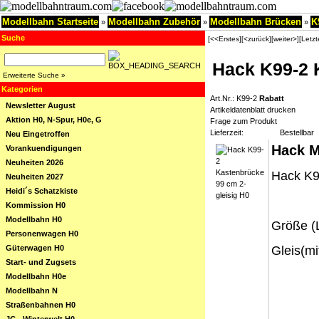
Modellbahn Startseite
Modellbahn Zubehör
Modellbahn Brücken
K
»
»
»
Suche
[<<Erstes]
[<zurück]
[weiter>]
[Letz
Hack K99-2 
Erweiterte Suche »
Kategorien
Art.Nr.: K99-2
Rabatt
Newsletter August
Artikeldatenblatt drucken
Aktion H0, N-Spur, H0e, G
Frage zum Produkt
Lieferzeit:
Bestellbar
Neu Eingetroffen
Hack M
Vorankuendigungen
Neuheiten 2026
Hack K9
Neuheiten 2027
Heidi´s Schatzkiste
Kommission H0
Modellbahn H0
Größe (L
Personenwagen H0
Güterwagen H0
Gleis(m
Start- und Zugsets
Modellbahn H0e
Modellbahn N
Straßenbahnen H0