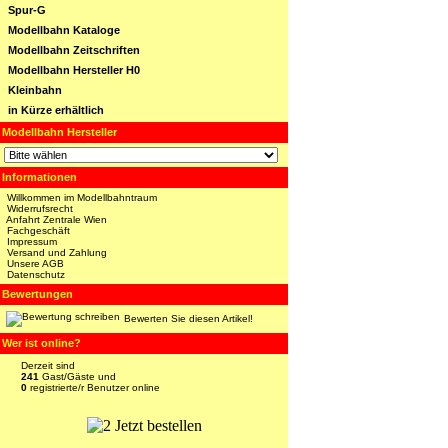
Spur-G
Modellbahn Kataloge
Modellbahn Zeitschriften
Modellbahn Hersteller H0
Kleinbahn
in Kürze erhältlich
Modellbahn Hersteller
Informationen
Willkommen im Modellbahntraum
Widerrufsrecht
Anfahrt Zentrale Wien
Fachgeschäft
Impressum
Versand und Zahlung
Unsere AGB
Datenschutz
Bewertungen
Bewerten Sie diesen Artikel!
Wer ist online?
Derzeit sind
241
Gast/Gäste und
0
registrierte/r Benutzer online