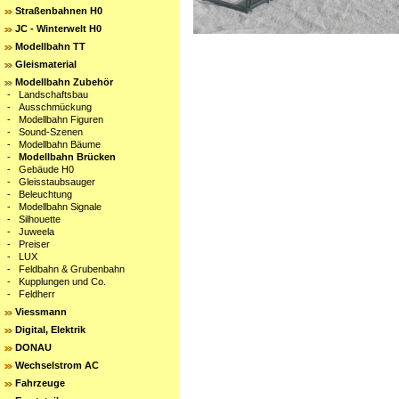
Straßenbahnen H0
JC - Winterwelt H0
Modellbahn TT
Gleismaterial
Modellbahn Zubehör
-
Landschaftsbau
-
Ausschmückung
-
Modellbahn Figuren
-
Sound-Szenen
-
Modellbahn Bäume
-
Modellbahn Brücken
-
Gebäude H0
-
Gleisstaubsauger
-
Beleuchtung
-
Modellbahn Signale
-
Silhouette
-
Juweela
-
Preiser
-
LUX
-
Feldbahn & Grubenbahn
-
Kupplungen und Co.
-
Feldherr
Viessmann
Digital, Elektrik
DONAU
Wechselstrom AC
Fahrzeuge