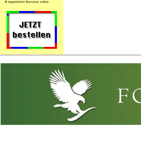
0
registrierte/r Benutzer online