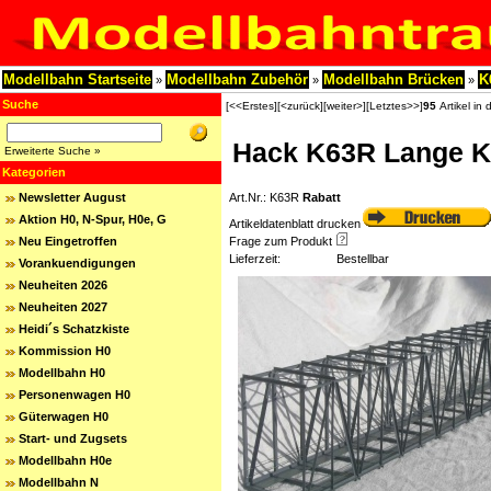
Modellbahn Startseite
Modellbahn Zubehör
Modellbahn Brücken
K
»
»
»
Suche
[<<Erstes]
[<zurück]
[weiter>]
[Letztes>>]
95
Artikel in 
Hack K63R Lange Ka
Erweiterte Suche »
Kategorien
Newsletter August
Art.Nr.: K63R
Rabatt
Aktion H0, N-Spur, H0e, G
Artikeldatenblatt drucken
Neu Eingetroffen
Frage zum Produkt
Lieferzeit:
Bestellbar
Vorankuendigungen
Neuheiten 2026
Neuheiten 2027
Heidi´s Schatzkiste
Kommission H0
Modellbahn H0
Personenwagen H0
Güterwagen H0
Start- und Zugsets
Modellbahn H0e
Modellbahn N