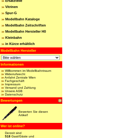
Ersatzteile
Vitrinen
Spur-G
Modellbahn Kataloge
Modellbahn Zeitschriften
Modellbahn Hersteller H0
Kleinbahn
in Kürze erhältlich
Modellbahn Hersteller
Informationen
Willkommen im Modellbahntraum
Widerrufsrecht
Anfahrt Zentrale Wien
Fachgeschäft
Impressum
Versand und Zahlung
Unsere AGB
Datenschutz
Bewertungen
Bewerten Sie diesen
Artikel!
Wer ist online?
Derzeit sind
518
Gast/Gäste und