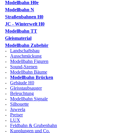
Modellbahn H0e
Modellbahn N
Straßenbahnen H0
JC - Winterwelt H0
Modellbahn TT
Gleismaterial
Modellbahn Zubehör
-
Landschaftsbau
-
Ausschmückung
-
Modellbahn Figuren
-
Sound-Szenen
-
Modellbahn Bäume
-
Modellbahn Brücken
-
Gebäude H0
-
Gleisstaubsauger
-
Beleuchtung
-
Modellbahn Signale
-
Silhouette
-
Juweela
-
Preiser
-
LUX
-
Feldbahn & Grubenbahn
-
Kupplungen und Co.