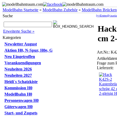
Modellbahn Startseite
»
Modellbahn Zubehör
»
Modellbahn Brücken
Suche
[<<Erstes]
[<zurüc
Hack
Erweiterte Suche »
cm 2-
Kategorien
Newsletter August
Aktion H0, N-Spur, H0e, G
Art.Nr.: K
Neu Eingetroffen
Artikeldaten
Vorankuendigungen
Frage zum 
Lieferzeit:
Neuheiten 2026
Neuheiten 2027
Heidi´s Schatzkiste
Kommission H0
Modellbahn H0
Personenwagen H0
Güterwagen H0
Start- und Zugsets