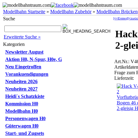
Modellbahn Startseite
»
Modellbahn Zubehör
»
Modellbahn Brücken
Suche
[<<Erstes]
[<zurüc
Hack
Erweiterte Suche »
2-gle
Kategorien
Newsletter August
Aktion H0, N-Spur, H0e, G
Art.Nr.: V4
Neu Eingetroffen
Artikeldaten
Frage zum 
Vorankuendigungen
Lieferzeit:
Neuheiten 2026
Neuheiten 2027
Heidi´s Schatzkiste
Kommission H0
Modellbahn H0
Personenwagen H0
Güterwagen H0
Start- und Zugsets