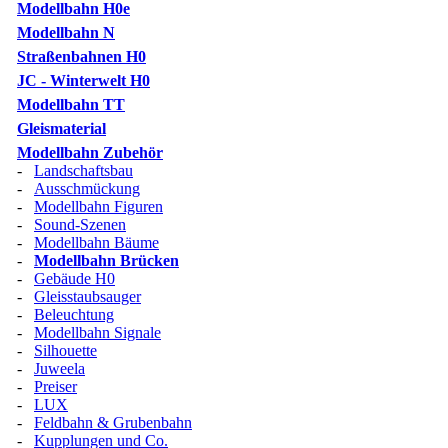
Modellbahn H0e
Modellbahn N
Straßenbahnen H0
JC - Winterwelt H0
Modellbahn TT
Gleismaterial
Modellbahn Zubehör
-
Landschaftsbau
-
Ausschmückung
-
Modellbahn Figuren
-
Sound-Szenen
-
Modellbahn Bäume
-
Modellbahn Brücken
-
Gebäude H0
-
Gleisstaubsauger
-
Beleuchtung
-
Modellbahn Signale
-
Silhouette
-
Juweela
-
Preiser
-
LUX
-
Feldbahn & Grubenbahn
-
Kupplungen und Co.