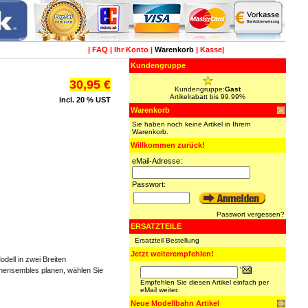
|
FAQ
|
Ihr Konto
|
Warenkorb
|
Kasse
|
Kundengruppe
30,95 €
Kundengruppe:
Gast
Artikelrabatt bis 99.99%
incl. 20 % UST
Warenkorb
Sie haben noch keine Artikel in Ihrem
Warenkorb.
Willkommen zurück!
eMail-Adresse:
Passwort:
Passwort vergessen?
ERSATZTEILE
Ersatzteil Bestellung
Jetzt weiterempfehlen!
dell in zwei Breiten
nensembles planen, wählen Sie
Empfehlen Sie diesen Artikel einfach per
eMail weiter.
Neue Modellbahn Artikel