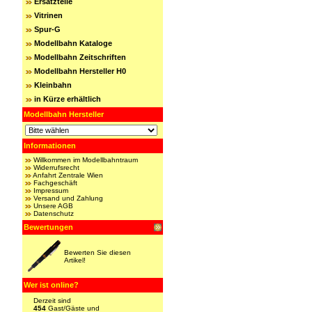
Ersatzteile
Vitrinen
Spur-G
Modellbahn Kataloge
Modellbahn Zeitschriften
Modellbahn Hersteller H0
Kleinbahn
in Kürze erhältlich
Modellbahn Hersteller
Informationen
Willkommen im Modellbahntraum
Widerrufsrecht
Anfahrt Zentrale Wien
Fachgeschäft
Impressum
Versand und Zahlung
Unsere AGB
Datenschutz
Bewertungen
Bewerten Sie diesen
Artikel!
Wer ist online?
Derzeit sind
454
Gast/Gäste und