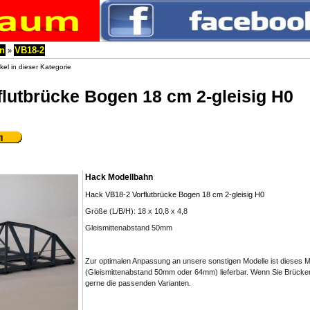
n
VB18-2
»
kel in dieser Kategorie
lutbrücke Bogen 18 cm 2-gleisig H0
Hack Modellbahn
Hack VB18-2 Vorflutbrücke Bogen 18 cm 2-gleisig H0
Größe (L/B/H): 18 x 10,8 x 4,8
Gleismittenabstand 50mm
Zur optimalen Anpassung an unsere sonstigen Modelle ist dieses Mo
(Gleismittenabstand 50mm oder 64mm) lieferbar. Wenn Sie Brücke
gerne die passenden Varianten.