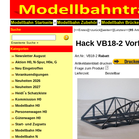
Modellbahn Startseite
Modellbahn Zubehör
Modellbahn Brücke
»
»
Suche
[<<Erstes]
[<zurück]
[weiter>]
[Letztes>>]
95
Arti
Hack VB18-2 Vorf
Erweiterte Suche »
Kategorien
Newsletter August
Art.Nr.: VB18-2
Rabatt
Aktion H0, N-Spur, H0e, G
Artikeldatenblatt drucken
Neu Eingetroffen
Frage zum Produkt
Lieferzeit:
Bestellbar
Vorankuendigungen
Neuheiten 2026
Neuheiten 2027
Heidi´s Schatzkiste
Kommission H0
Modellbahn H0
Personenwagen H0
Güterwagen H0
Start- und Zugsets
Modellbahn H0e
Modellbahn N