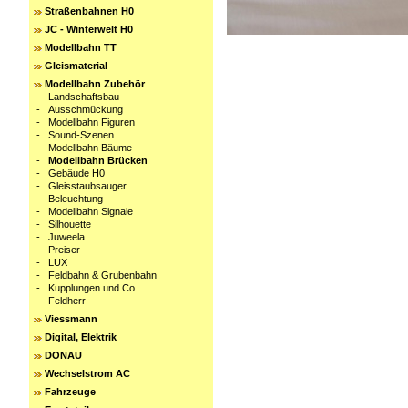
Straßenbahnen H0
JC - Winterwelt H0
Modellbahn TT
Gleismaterial
Modellbahn Zubehör
-
Landschaftsbau
-
Ausschmückung
-
Modellbahn Figuren
-
Sound-Szenen
-
Modellbahn Bäume
-
Modellbahn Brücken
-
Gebäude H0
-
Gleisstaubsauger
-
Beleuchtung
-
Modellbahn Signale
-
Silhouette
-
Juweela
-
Preiser
-
LUX
-
Feldbahn & Grubenbahn
-
Kupplungen und Co.
-
Feldherr
Viessmann
Digital, Elektrik
DONAU
Wechselstrom AC
Fahrzeuge