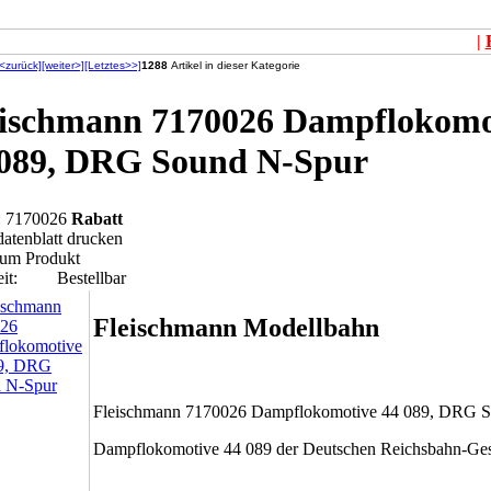
|
[<zurück]
[weiter>]
[Letztes>>]
1288
Artikel in dieser Kategorie
eischmann 7170026 Dampflokomo
 089, DRG Sound N-Spur
.: 7170026
Rabatt
datenblatt drucken
zum Produkt
it:
Bestellbar
Fleischmann Modellbahn
Fleischmann 7170026 Dampflokomotive 44 089, DRG 
Dampflokomotive 44 089 der Deutschen Reichsbahn-Gese