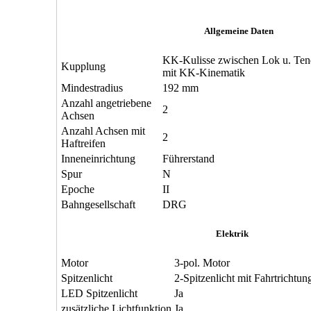
Allgemeine Daten
KK-Kulisse zwischen Lok u. Te
Kupplung
mit KK-Kinematik
Mindestradius
192 mm
Anzahl angetriebene
2
Achsen
Anzahl Achsen mit
2
Haftreifen
Inneneinrichtung
Führerstand
Spur
N
Epoche
II
Bahngesellschaft
DRG
Elektrik
Motor
3-pol. Motor
Spitzenlicht
2-Spitzenlicht mit Fahrtrichtu
LED Spitzenlicht
Ja
zusätzliche Lichtfunktion
Ja