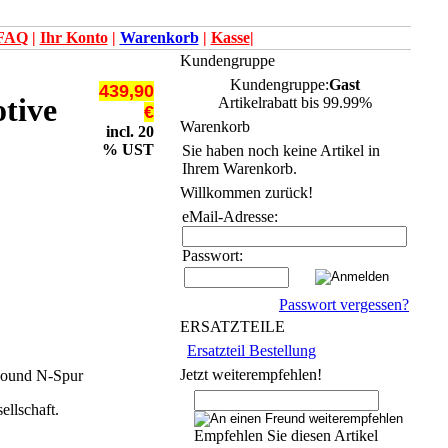
FAQ
|
Ihr Konto
|
Warenkorb
|
Kasse
|
Kundengruppe
Kundengruppe:
Gast
439,90
tive
Artikelrabatt bis 99.99%
€
Warenkorb
incl. 20
% UST
Sie haben noch keine Artikel in
Ihrem Warenkorb.
Willkommen zurück!
eMail-Adresse:
Passwort:
Passwort vergessen?
ERSATZTEILE
Ersatzteil Bestellung
Jetzt weiterempfehlen!
Sound N-Spur
llschaft.
Empfehlen Sie diesen Artikel