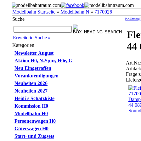
Modellbahn Startseite
»
Modellbahn N
»
7170026
Suche
[<<Erstes]
Fl
Erweiterte Suche »
44
Kategorien
Newsletter August
Aktion H0, N-Spur, H0e, G
Art.Nr
Neu Eingetroffen
Artikel
Frage 
Vorankuendigungen
Lieferze
Neuheiten 2026
Neuheiten 2027
Heidi´s Schatzkiste
Kommission H0
Modellbahn H0
Personenwagen H0
Güterwagen H0
Start- und Zugsets