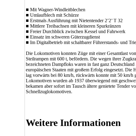
■ Mit Wagner-Windleitblechen
■ Umlaufblech mit Schürze
■ Erstmals Ausführung mit Nietentender 2’2’ T 32
■ Mittlere Treibachsen mit kleineren Spurkränzen
■ Freier Durchblick zwischen Kessel und Fahrwerk
■ Einsatz im schweren Güterzugdienst
■ Im Digitalbetrieb mit schaltbarer Führerstands- und T
Die Lokomotiven konnten Züge mit einer Gesamtlast von 
Steilrampen mit 600 t, befördern. Die wegen ihrer Zugkr
bezeichneten Dampfloks waren in fast ganz Deutschland 
europäischen Staaten mit großem Erfolg eingesetzt. Die
lag vorwärts bei 80 km/h, rückwärts konnte mit 50 km/h
Lokomotiven wurden ab 1937 überwiegend mit geschweiß
bekamen aber sofort im Tausch ältere genietete Tender v
Schnellzuglokomotiven.
Weitere Informationen