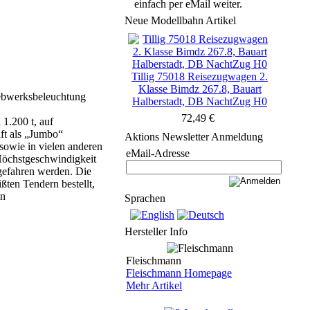
einfach per eMail weiter.
Neue Modellbahn Artikel
Tillig 75018 Reisezugwagen 2.
Klasse Bimdz 267.8, Bauart
riebwerksbeleuchtung
Halberstadt, DB NachtZug H0
72,49 €
1.200 t, auf
aft als „Jumbo“
Aktions Newsletter Anmeldung
sowie in vielen anderen
eMail-Adresse
 Höchstgeschwindigkeit
 gefahren werden. Die
ten Tendern bestellt,
on
Sprachen
Hersteller Info
Fleischmann
Fleischmann Homepage
Mehr Artikel