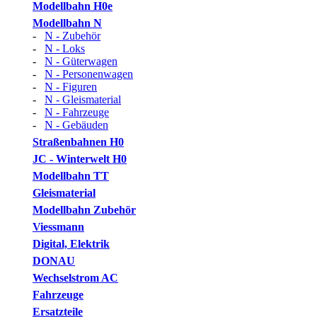
Modellbahn H0e
Modellbahn N
-
N - Zubehör
-
N - Loks
-
N - Güterwagen
-
N - Personenwagen
-
N - Figuren
-
N - Gleismaterial
-
N - Fahrzeuge
-
N - Gebäuden
Straßenbahnen H0
JC - Winterwelt H0
Modellbahn TT
Gleismaterial
Modellbahn Zubehör
Viessmann
Digital, Elektrik
DONAU
Wechselstrom AC
Fahrzeuge
Ersatzteile