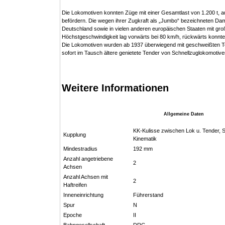
Die Lokomotiven konnten Züge mit einer Gesamtlast von 1.200 t, au
befördern. Die wegen ihrer Zugkraft als „Jumbo“ bezeichneten Dam
Deutschland sowie in vielen anderen europäischen Staaten mit groß
Höchstgeschwindigkeit lag vorwärts bei 80 km/h, rückwärts konnte
Die Lokomotiven wurden ab 1937 überwiegend mit geschweißten Te
sofort im Tausch ältere genietete Tender von Schnellzuglokomotive
Weitere Informationen
Allgemeine Daten
KK-Kulisse zwischen Lok u. Tender, 
Kupplung
Kinematik
Mindestradius
192 mm
Anzahl angetriebene
2
Achsen
Anzahl Achsen mit
2
Haftreifen
Inneneinrichtung
Führerstand
Spur
N
Epoche
II