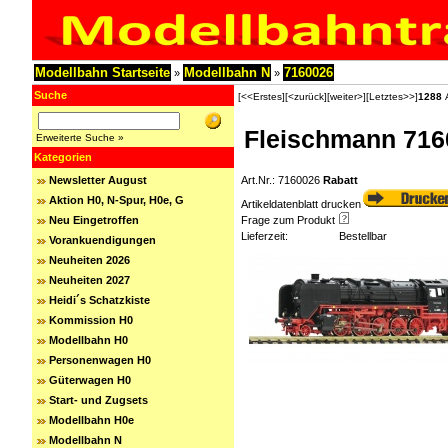
Modellbahn Startseite
Modellbahn N
7160026
»
»
Suche
[<<Erstes]
[<zurück]
[weiter>]
[Letztes>>]
1288
A
Fleischmann 716
Erweiterte Suche »
Kategorien
Newsletter August
Art.Nr.: 7160026
Rabatt
Aktion H0, N-Spur, H0e, G
Artikeldatenblatt drucken
Neu Eingetroffen
Frage zum Produkt
Lieferzeit:
Bestellbar
Vorankuendigungen
Neuheiten 2026
Neuheiten 2027
Heidi´s Schatzkiste
Kommission H0
Modellbahn H0
Personenwagen H0
Güterwagen H0
Start- und Zugsets
Modellbahn H0e
Modellbahn N