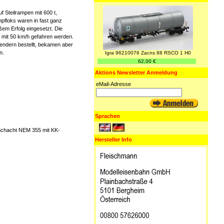
f Steilrampen mit 600 t,
pfloks waren in fast ganz
em Erfolg eingesetzt. Die
 mit 50 km/h gefahren werden.
ndern bestellt, bekamen aber
n.
Igra 96210076 Zacns 88 RSCO 1 H0
62,00 €
Aktions Newsletter Anmeldung
eMail-Adresse
Sprachen
Schacht NEM 355 mit KK-
Hersteller Info