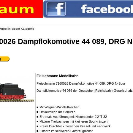
rtikel in dieser Kategorie
0026 Dampflokomotive 44 089, DRG N
Fleischmann Modellbahn
Fleischmann 7160026 Dampflokomotive 44 089, DRG N-Spur
Dampflokomotive 44 089 der Deutschen Reichsbahn-Gesellschaft.
■ Mit Wagner-Windleitblechen
■ Umlaufblech mit Schürze
■ Erstmals Ausführung mit Nietentender 2’2’ T 32
■ Mittlere Treibachsen mit kleineren Spurkränzen
■ Freier Durchblick zwischen Kessel und Fahrwerk
■ Einsatz im schweren Güterzugdienst