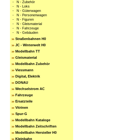
-
N - Zubehör
-
N - Loks
-
N - Güterwagen
-
N - Personenwagen
-
N - Figuren
-
N - Gleismaterial
-
N - Fahrzeuge
-
N - Gebäuden
Straßenbahnen H0
JC - Winterwelt H0
Modellbahn TT
Gleismaterial
Modellbahn Zubehör
Viessmann
Digital, Elektrik
DONAU
Wechselstrom AC
Fahrzeuge
Ersatzteile
Vitrinen
Spur-G
Modellbahn Kataloge
Modellbahn Zeitschriften
Modellbahn Hersteller H0
Kleinbahn