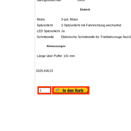
Bahngesellschaft
DRG
Elektrik
Motor
3-pol. Motor
Spitzenlicht
2-Spitzenlicht mit Fahrtrichtung wechselnd
LED Spitzenlicht
Ja
Schnittstelle
Elektrische Schnittstelle für Triebfahrzeuge Next
Abmessungen
Länge über Puffer
141 mm
2025.KW.23