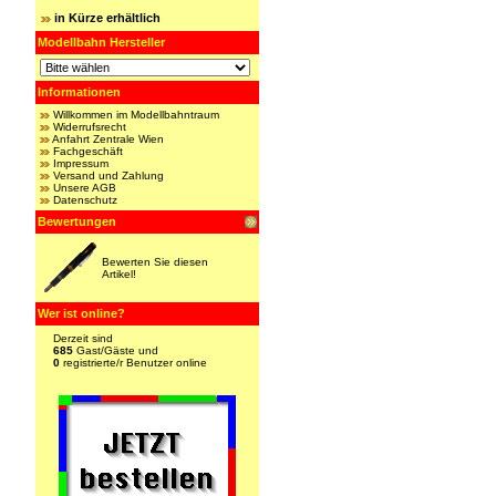
in Kürze erhältlich
Modellbahn Hersteller
Informationen
Willkommen im Modellbahntraum
Widerrufsrecht
Anfahrt Zentrale Wien
Fachgeschäft
Impressum
Versand und Zahlung
Unsere AGB
Datenschutz
Bewertungen
Bewerten Sie diesen
Artikel!
Wer ist online?
Derzeit sind
685
Gast/Gäste und
0
registrierte/r Benutzer online