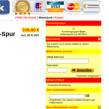
|
FAQ
|
Ihr Konto
|
Warenkorb
|
Kasse
|
Kundengruppe
339,90 €
Kundengruppe:
Gast
-Spur
Artikelrabatt bis 99.99%
incl. 20 % UST
Warenkorb
Sie haben noch keine Artikel in Ihrem
Warenkorb.
Willkommen zurück!
eMail-Adresse:
Passwort:
Passwort vergessen?
ERSATZTEILE
Ersatzteil Bestellung
Jetzt weiterempfehlen!
Empfehlen Sie diesen Artikel einfach per
eMail weiter.
Neue Modellbahn Artikel