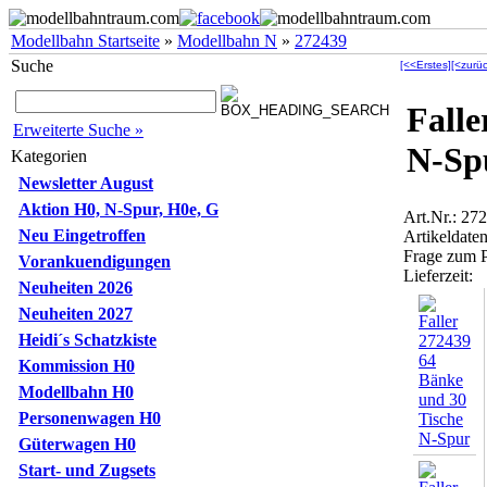
Modellbahn Startseite
»
Modellbahn N
»
272439
Suche
[<<Erstes]
[<zurüc
Falle
Erweiterte Suche »
N-Sp
Kategorien
Newsletter August
Aktion H0, N-Spur, H0e, G
Art.Nr.: 27
Neu Eingetroffen
Artikeldaten
Frage zum 
Vorankuendigungen
Lieferzeit:
Neuheiten 2026
Neuheiten 2027
Heidi´s Schatzkiste
Kommission H0
Modellbahn H0
Personenwagen H0
Güterwagen H0
Start- und Zugsets