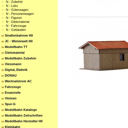
-
N - Zubehör
-
N - Loks
-
N - Güterwagen
-
N - Personenwagen
-
N - Figuren
-
N - Gleismaterial
-
N - Fahrzeuge
-
N - Gebäuden
Straßenbahnen H0
JC - Winterwelt H0
Modellbahn TT
Gleismaterial
Modellbahn Zubehör
Viessmann
Digital, Elektrik
DONAU
Wechselstrom AC
Fahrzeuge
Ersatzteile
Vitrinen
Spur-G
Modellbahn Kataloge
Modellbahn Zeitschriften
Modellbahn Hersteller H0
Kleinbahn