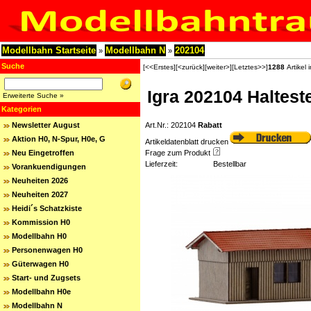
Modellbahn Startseite
Modellbahn N
202104
»
»
Suche
[<<Erstes]
[<zurück]
[weiter>]
[Letztes>>]
1288
Artikel 
Igra 202104 Haltest
Erweiterte Suche »
Kategorien
Newsletter August
Art.Nr.: 202104
Rabatt
Aktion H0, N-Spur, H0e, G
Artikeldatenblatt drucken
Neu Eingetroffen
Frage zum Produkt
Lieferzeit:
Bestellbar
Vorankuendigungen
Neuheiten 2026
Neuheiten 2027
Heidi´s Schatzkiste
Kommission H0
Modellbahn H0
Personenwagen H0
Güterwagen H0
Start- und Zugsets
Modellbahn H0e
Modellbahn N