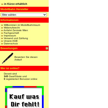
in Kürze erhältlich
Modellbahn Hersteller
Informationen
Willkommen im Modellbahntraum
Widerrufsrecht
Anfahrt Zentrale Wien
Fachgeschäft
Impressum
Versand und Zahlung
Unsere AGB
Datenschutz
Bewertungen
Bewerten Sie diesen
Artikel!
Wer ist online?
Derzeit sind
345
Gast/Gäste und
0
registrierte/r Benutzer online