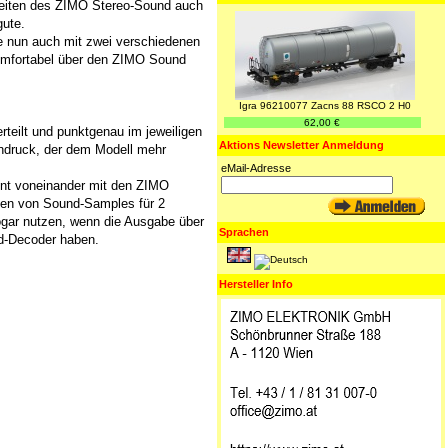
keiten des ZIMO Stereo-Sound auch
ute.
e nun auch mit zwei verschiedenen
omfortabel über den ZIMO Sound
Igra 96210077 Zacns 88 RSCO 2 H0
62,00 €
rteilt und punktgenau im jeweiligen
Aktions Newsletter Anmeldung
eindruck, der dem Modell mehr
eMail-Adresse
nnt voneinander mit den ZIMO
ppen von Sound-Samples für 2
ogar nutzen, wenn die Ausgabe über
Sprachen
nd-Decoder haben.
Hersteller Info