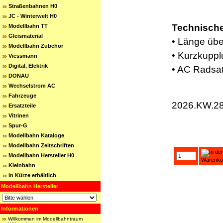
Straßenbahnen H0
JC - Winterwelt H0
Technische
Modellbahn TT
Gleismaterial
• Länge übe
Modellbahn Zubehör
• Kurzkuppl
Viessmann
Digital, Elektrik
• AC Radsa
DONAU
Wechselstrom AC
Fahrzeuge
2026.KW.2
Ersatzteile
Vitrinen
Spur-G
Modellbahn Kataloge
Modellbahn Zeitschriften
Modellbahn Hersteller H0
Kleinbahn
in Kürze erhältlich
Modellbahn Hersteller
Informationen
Willkommen im Modellbahntraum