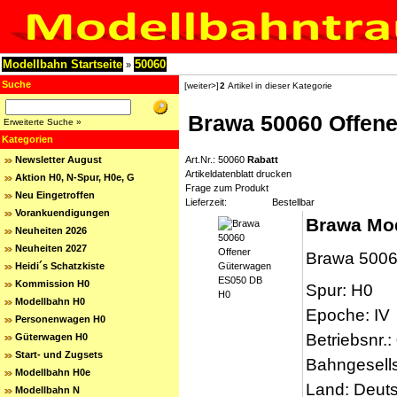
Modellbahn Startseite
50060
»
Suche
[weiter>]
2
Artikel in dieser Kategorie
Brawa 50060 Offen
Erweiterte Suche »
Kategorien
Newsletter August
Art.Nr.: 50060
Rabatt
Artikeldatenblatt drucken
Aktion H0, N-Spur, H0e, G
Frage zum Produkt
Neu Eingetroffen
Lieferzeit:
Bestellbar
Vorankuendigungen
Brawa Mo
Neuheiten 2026
Neuheiten 2027
Brawa 5006
Heidi´s Schatzkiste
Kommission H0
Spur: H0
Modellbahn H0
Epoche: IV
Personenwagen H0
Betriebsnr.
Güterwagen H0
Start- und Zugsets
Bahngesells
Modellbahn H0e
Land: Deut
Modellbahn N