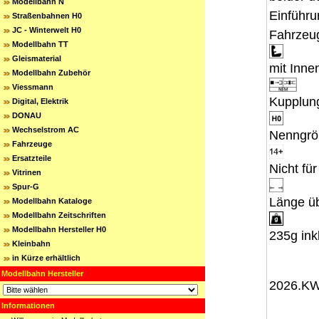
Modellbahn N
Einführu
Straßenbahnen H0
JC - Winterwelt H0
Fahrzeu
Modellbahn TT
Gleismaterial
mit Inne
Modellbahn Zubehör
Viessmann
Kupplun
Digital, Elektrik
DONAU
Wechselstrom AC
Nenngrö
Fahrzeuge
Ersatzteile
Nicht fü
Vitrinen
Spur-G
Länge ü
Modellbahn Kataloge
Modellbahn Zeitschriften
Modellbahn Hersteller H0
235g ink
Kleinbahn
in Kürze erhältlich
Modellbahn Hersteller
2026.KW
Informationen