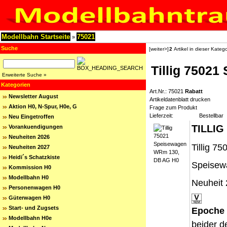
Modellbahn Startseite
75021
»
Suche
[weiter>]
2
Artikel in dieser Katego
Tillig 7502
Erweiterte Suche »
Kategorien
Art.Nr.: 75021
Rabatt
Newsletter August
Artikeldatenblatt drucken
Aktion H0, N-Spur, H0e, G
Frage zum Produkt
Lieferzeit:
Bestellbar
Neu Eingetroffen
TILLIG
Vorankuendigungen
Neuheiten 2026
Tillig 
Neuheiten 2027
Heidi´s Schatzkiste
Speisew
Kommission H0
Modellbahn H0
Neuheit
Personenwagen H0
Güterwagen H0
Start- und Zugsets
Epoche 
Modellbahn H0e
beider 