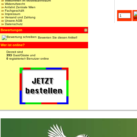
Willkommen im Modellbahntraum
Widerrufsrecht
Anfahrt Zentrale Wien
Fachgeschäft
Impressum
Versand und Zahlung
Unsere AGB
Datenschutz
Bewertungen
Bewerten Sie diesen Artikel!
Wer ist online?
Derzeit sind
393
Gast/Gäste und
0
registrierte/r Benutzer online