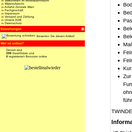
Willkommen im Modellbahntraum
Bod
Widerrufsrecht
Anfahrt Zentrale Wien
Fachgeschäft
Bed
Impressum
Versand und Zahlung
Pas
Unsere AGB
Datenschutz
Bel
Bewertungen
Bel
Bewerten Sie diesen Artikel!
Maß
Wer ist online?
Derzeit sind
Fei
299
Gast/Gäste und
0
registrierte/r Benutzer online
Fei
Kur
Zur
Fun
ohn
füh
TWINDEX
Inform