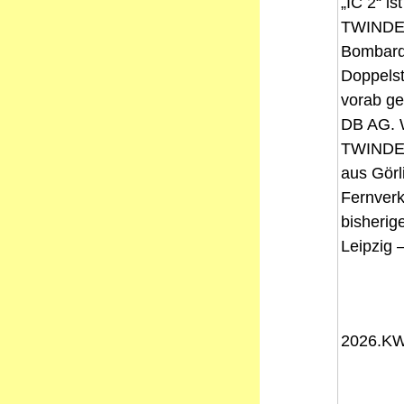
„IC 2“ i
TWINDEXX
Bombardi
Doppels
vorab g
DB AG. W
TWINDEXX
aus Görl
Fernverk
bisherig
Leipzig 
2026.KW