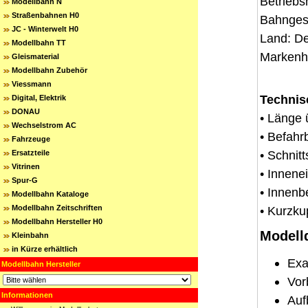
Betriebs
Modellbahn N
Straßenbahnen H0
Bahnges
JC - Winterwelt H0
Land: D
Modellbahn TT
Markenh
Gleismaterial
Modellbahn Zubehör
Viessmann
Technis
Digital, Elektrik
DONAU
• Länge 
Wechselstrom AC
• Befahr
Fahrzeuge
• Schnitt
Ersatzteile
Vitrinen
• Innene
Spur-G
• Innenb
Modellbahn Kataloge
Modellbahn Zeitschriften
• Kurzku
Modellbahn Hersteller H0
Modelld
Kleinbahn
in Kürze erhältlich
Exa
Modellbahn Hersteller
Vor
Informationen
Auf