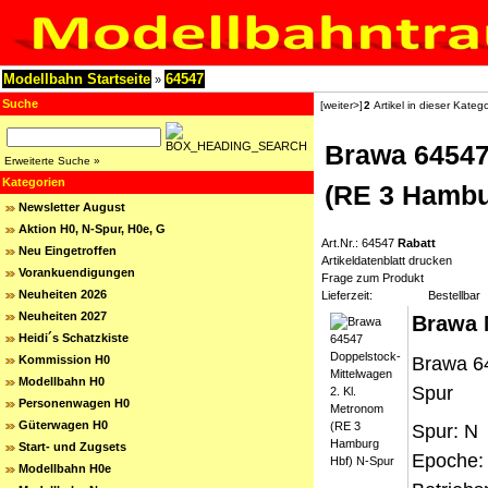
Modellbahn Startseite
64547
»
Suche
[weiter>]
2
Artikel in dieser Katego
Brawa 64547
Erweiterte Suche »
Kategorien
(RE 3 Hambu
Newsletter August
Aktion H0, N-Spur, H0e, G
Art.Nr.: 64547
Rabatt
Neu Eingetroffen
Artikeldatenblatt drucken
Vorankuendigungen
Frage zum Produkt
Neuheiten 2026
Lieferzeit:
Bestellbar
Neuheiten 2027
Brawa 
Heidi´s Schatzkiste
Brawa 64
Kommission H0
Modellbahn H0
Spur
Personenwagen H0
Güterwagen H0
Spur: N
Start- und Zugsets
Epoche:
Modellbahn H0e