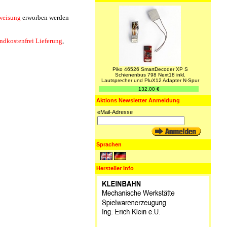
weisung
erworben werden
ndkostenfrei
Lieferung
,
Piko 46526 SmartDecoder XP S
Schienenbus 798 Next18 inkl.
Lautsprecher und PluX12 Adapter N-Spur
132,00 €
Aktions Newsletter Anmeldung
eMail-Adresse
Sprachen
Hersteller Info