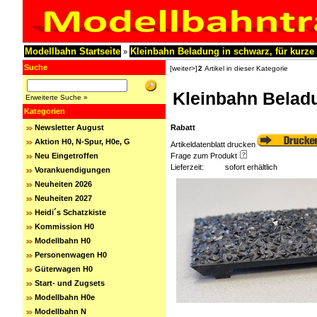
Modellbahn Startseite
Kleinbahn Beladung in schwarz, für kurze
»
Suche
[weiter>]
2
Artikel in dieser Kategorie
Kleinbahn Beladu
Erweiterte Suche »
Kategorien
Newsletter August
Rabatt
Aktion H0, N-Spur, H0e, G
Artikeldatenblatt drucken
Neu Eingetroffen
Frage zum Produkt
Lieferzeit:
sofort erhältlich
Vorankuendigungen
Neuheiten 2026
Neuheiten 2027
Heidi´s Schatzkiste
Kommission H0
Modellbahn H0
Personenwagen H0
Güterwagen H0
Start- und Zugsets
Modellbahn H0e
Modellbahn N