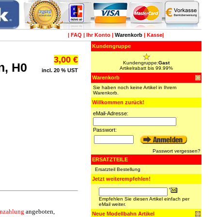
|
FAQ
|
Ihr Konto
|
Warenkorb
|
Kasse
|
Kundengruppe
3,00 €
Kundengruppe:
Gast
n, H0
Artikelrabatt bis 99.99%
incl. 20 % UST
Warenkorb
Sie haben noch keine Artikel in Ihrem
Warenkorb.
Willkommen zurück!
eMail-Adresse:
Passwort:
Passwort vergessen?
ERSATZTEILE
Ersatzteil Bestellung
Jetzt weiterempfehlen!
Empfehlen Sie diesen Artikel einfach per
eMail weiter.
enzahlung
angeboten,
Neue Modellbahn Artikel