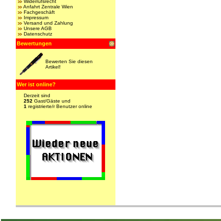
Widerrufsrecht
Anfahrt Zentrale Wien
Fachgeschäft
Impressum
Versand und Zahlung
Unsere AGB
Datenschutz
Bewertungen
Bewerten Sie diesen
Artikel!
Wer ist online?
Derzeit sind
252
Gast/Gäste und
1
registrierte/r Benutzer online