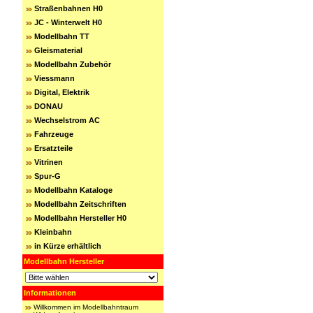
Straßenbahnen H0
JC - Winterwelt H0
Modellbahn TT
Gleismaterial
Modellbahn Zubehör
Viessmann
Digital, Elektrik
DONAU
Wechselstrom AC
Fahrzeuge
Ersatzteile
Vitrinen
Spur-G
Modellbahn Kataloge
Modellbahn Zeitschriften
Modellbahn Hersteller H0
Kleinbahn
in Kürze erhältlich
Modellbahn Hersteller
Informationen
Willkommen im Modellbahntraum