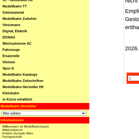
Nicht
JC - Winterwelt H0
Modellbahn TT
Empfo
Gleismaterial
Gesta
Modellbahn Zubehör
Viessmann
entha
Digital, Elektrik
DONAU
Wechselstrom AC
2026
Fahrzeuge
Ersatzteile
Vitrinen
Spur-G
Modellbahn Kataloge
Modellbahn Zeitschriften
Modellbahn Hersteller H0
Kleinbahn
in Kürze erhältlich
Modellbahn Hersteller
Informationen
Willkommen im Modellbahntraum
Widerrufsrecht
Anfahrt Zentrale Wien
Fachgeschäft