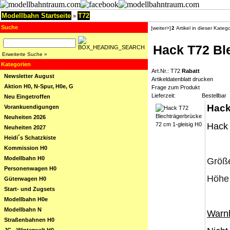
Modellbahn Startseite
T72
»
Suche
[weiter>]
2
Artikel in dieser Katego
Hack T72 Bl
Erweiterte Suche »
Kategorien
Art.Nr.: T72
Rabatt
Newsletter August
Artikeldatenblatt drucken
Aktion H0, N-Spur, H0e, G
Frage zum Produkt
Lieferzeit:
Bestellbar
Neu Eingetroffen
Hack
Vorankuendigungen
Neuheiten 2026
Hack 
Neuheiten 2027
Heidi´s Schatzkiste
Kommission H0
Modellbahn H0
Größe
Personenwagen H0
Höhe 
Güterwagen H0
Start- und Zugsets
Modellbahn H0e
Modellbahn N
Warn
Straßenbahnen H0