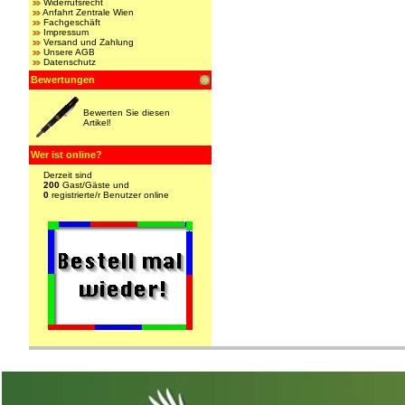
Widerrufsrecht
Anfahrt Zentrale Wien
Fachgeschäft
Impressum
Versand und Zahlung
Unsere AGB
Datenschutz
Bewertungen
Bewerten Sie diesen
Artikel!
Wer ist online?
Derzeit sind
200
Gast/Gäste und
0
registrierte/r Benutzer online