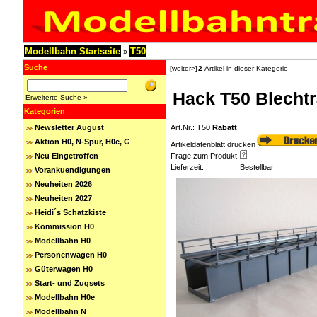
Modellbahn Startseite
T50
»
Suche
[weiter>]
2
Artikel in dieser Kategorie
Hack T50 Blechtr
Erweiterte Suche »
Kategorien
Newsletter August
Art.Nr.: T50
Rabatt
Aktion H0, N-Spur, H0e, G
Artikeldatenblatt drucken
Neu Eingetroffen
Frage zum Produkt
Lieferzeit:
Bestellbar
Vorankuendigungen
Neuheiten 2026
Neuheiten 2027
Heidi´s Schatzkiste
Kommission H0
Modellbahn H0
Personenwagen H0
Güterwagen H0
Start- und Zugsets
Modellbahn H0e
Modellbahn N