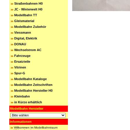
Straßenbahnen H0
JC - Winterwelt H0
Modellbahn TT
Gleismaterial
Modellbahn Zubehör
Viessmann
Digital, Elektrik
DONAU
Wechselstrom AC
Fahrzeuge
Ersatzteile
Vitrinen
Spur-G
Modellbahn Kataloge
Modellbahn Zeitschriften
Modellbahn Hersteller H0
Kleinbahn
in Kürze erhältlich
Modellbahn Hersteller
Informationen
Willkommen im Modellbahntraum