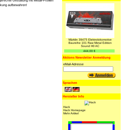
rechte Gestaltung mit Metall-Profilen
ackung aufbewahren!
Märklin 39475 Elektrolokomotive
Baureihe 101 Raw Metal Edition
Sound H0 AC
444,00 €
Aktions Newsletter Anmeldung
eMail-Adresse
Sprachen
Hersteller Info
Hack
Hack Homepage
Mehr Artikel