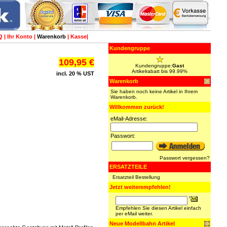
Q
|
Ihr Konto
|
Warenkorb
|
Kasse
|
Kundengruppe
109,95 €
Kundengruppe:
Gast
Artikelrabatt bis 99.99%
incl. 20 % UST
Warenkorb
Sie haben noch keine Artikel in Ihrem
Warenkorb.
Willkommen zurück!
eMail-Adresse:
Passwort:
Passwort vergessen?
ERSATZTEILE
Ersatzteil Bestellung
Jetzt weiterempfehlen!
Empfehlen Sie diesen Artikel einfach
per eMail weiter.
Neue Modellbahn Artikel