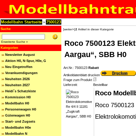
Modellbahn Startseite
7500123
»
Suche
[weiter>]
2
Artikel in dieser Kategorie
Roco 7500123 Elektr
Erweiterte Suche »
Kategorien
Aargau“, SBB H0
Newsletter August
Aktion H0, N-Spur, H0e, G
Neu Eingetroffen
Art.Nr.: 7500123
Rabatt
Vorankuendigungen
Artikeldatenblatt drucken
Neuheiten 2026
Frage zum Produkt
Lieferzeit:
Bestellbar
Neuheiten 2027
Heidi´s Schatzkiste
Roco Modell
Kommission H0
Modellbahn H0
Roco 7500123 E
Personenwagen H0
Elektrolokomot
Güterwagen H0
Start- und Zugsets
Modellbahn H0e
Modellbahn N