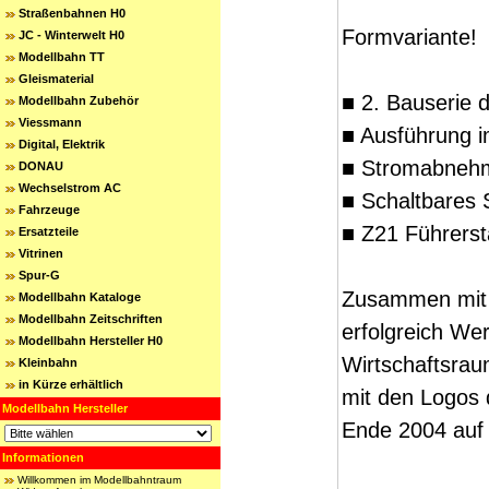
Straßenbahnen H0
Formvariante!
JC - Winterwelt H0
Modellbahn TT
Gleismaterial
■ 2. Bauserie d
Modellbahn Zubehör
Viessmann
■ Ausführung i
Digital, Elektrik
■ Stromabnehme
DONAU
Wechselstrom AC
■ Schaltbares S
Fahrzeuge
■ Z21 Führerst
Ersatzteile
Vitrinen
Spur-G
Zusammen mit v
Modellbahn Kataloge
Modellbahn Zeitschriften
erfolgreich We
Modellbahn Hersteller H0
Wirtschaftsrau
Kleinbahn
in Kürze erhältlich
mit den Logos 
Modellbahn Hersteller
Ende 2004 auf
Informationen
Willkommen im Modellbahntraum