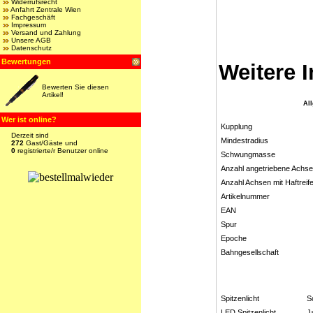
Widerrufsrecht
Anfahrt Zentrale Wien
Fachgeschäft
Impressum
Versand und Zahlung
Unsere AGB
Datenschutz
Bewertungen
Weitere 
Bewerten Sie diesen
Artikel!
Al
Wer ist online?
Kupplung
Derzeit sind
Mindestradius
272
Gast/Gäste und
0
registrierte/r Benutzer online
Schwungmasse
Anzahl angetriebene Achs
Anzahl Achsen mit Haftreif
Artikelnummer
EAN
Spur
Epoche
Bahngesellschaft
Spitzenlicht
S
LED Spitzenlicht
J