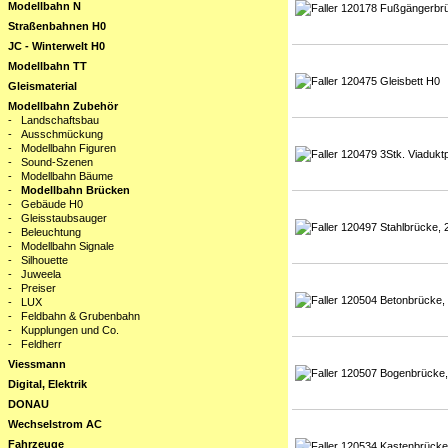
Modellbahn N
Straßenbahnen H0
JC - Winterwelt H0
Modellbahn TT
Gleismaterial
Modellbahn Zubehör
-
Landschaftsbau
-
Ausschmückung
-
Modellbahn Figuren
-
Sound-Szenen
-
Modellbahn Bäume
-
Modellbahn Brücken
-
Gebäude H0
-
Gleisstaubsauger
-
Beleuchtung
-
Modellbahn Signale
-
Silhouette
-
Juweela
-
Preiser
-
LUX
-
Feldbahn & Grubenbahn
-
Kupplungen und Co.
-
Feldherr
Viessmann
Digital, Elektrik
DONAU
Wechselstrom AC
Fahrzeuge