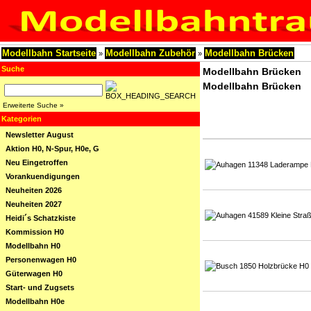
Modellbahn Startseite
Modellbahn Zubehör
Modellbahn Brücken
»
»
Suche
Modellbahn Brücken
Modellbahn Brücken
Erweiterte Suche »
Kategorien
Newsletter August
Aktion H0, N-Spur, H0e, G
Neu Eingetroffen
Vorankuendigungen
Neuheiten 2026
Neuheiten 2027
Heidi´s Schatzkiste
Kommission H0
Modellbahn H0
Personenwagen H0
Güterwagen H0
Start- und Zugsets
Modellbahn H0e