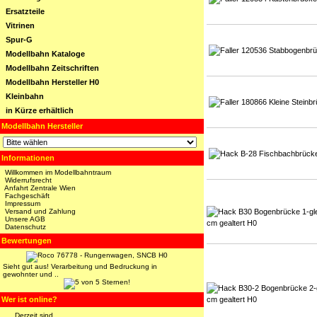
Ersatzteile
Vitrinen
Spur-G
Modellbahn Kataloge
Modellbahn Zeitschriften
Modellbahn Hersteller H0
Kleinbahn
in Kürze erhältlich
Modellbahn Hersteller
Informationen
Willkommen im Modellbahntraum
Widerrufsrecht
Anfahrt Zentrale Wien
Fachgeschäft
Impressum
Versand und Zahlung
Unsere AGB
Datenschutz
Bewertungen
Sieht gut aus! Verarbeitung und Bedruckung in
gewohnter und ..
Wer ist online?
Derzeit sind